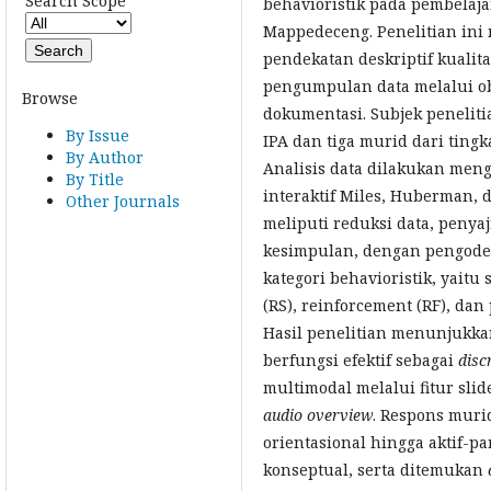
Search Scope
behavioristik pada pembelaj
Mappedeceng. Penelitian in
pendekatan deskriptif kualita
pengumpulan data melalui o
Browse
dokumentasi. Subjek penelitia
By Issue
IPA dan tiga murid dari tingk
By Author
Analisis data dilakukan me
By Title
interaktif Miles, Huberman, 
Other Journals
meliputi reduksi data, penya
kesimpulan, dengan pengode
kategori behavioristik, yaitu 
(RS), reinforcement (RF), dan
Hasil penelitian menunjukk
berfungsi efektif sebagai
disc
multimodal melalui fitur slid
audio overview
. Respons murid
orientasional hingga aktif-par
konseptual, serta ditemukan