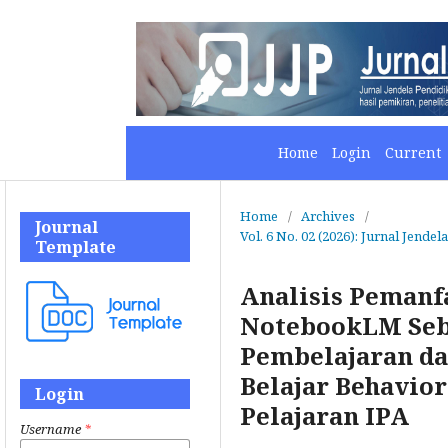
Home
Login
Current
Home
/
Archives
/
Journal
Vol. 6 No. 02 (2026): Jurnal Jendel
Template
Analisis Pemanf
NotebookLM Seb
Pembelajaran da
Belajar Behavior
Login
Pelajaran IPA
Username
*