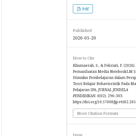
Pdf
Published
2026-05-20
How to Cite
Khumaerah, S., & Febriati, F. (2026).
Pemanfaatan Media NotebookLM S
Stimulus Pembelajaran dalam Persp
Teori Belajar Behavioristik Pada M
Pelajaran IPA.
JURNAL JENDELA
PENDIDIKAN
,
6
(02), 296–303.
https://doi.org/10.57008/jjp.v6i02.26
More Citation Formats
Issue