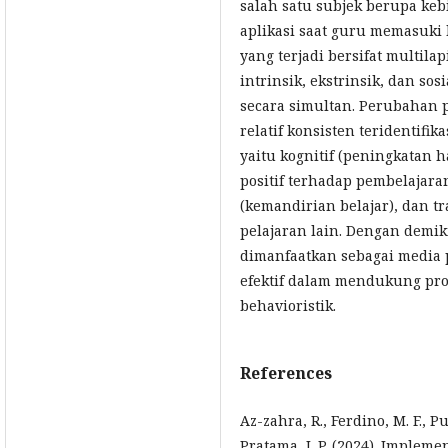
salah satu subjek berupa k
aplikasi saat guru memasuki 
yang terjadi bersifat multila
intrinsik, ekstrinsik, dan so
secara simultan. Perubahan p
relatif konsisten teridentifi
yaitu kognitif (peningkatan has
positif terhadap pembelajaran
(kemandirian belajar), dan tr
pelajaran lain. Dengan demi
dimanfaatkan sebagai media
efektif dalam mendukung pros
behavioristik.
References
Az-zahra, R., Ferdino, M. F., Put
Pratama, I. P. (2024). Impleme