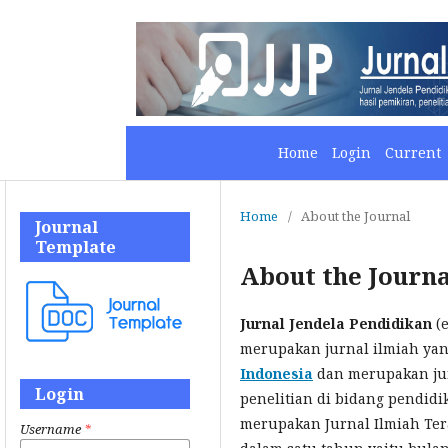
Home
Login
Current
Home
/
About the Journal
Journal
Template
About the Journa
Jurnal Jendela Pendidikan
(e
merupakan jurnal ilmiah yan
Indonesia
dan merupakan jur
Login
penelitian di bidang pendidi
merupakan Jurnal Ilmiah Terak
Username
*