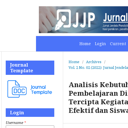
Home
Login
Current
Home
/
Archives
/
Journal
Vol. 2 No. 02 (2022): Jurnal Jendel
Template
Analisis Kebutu
Pembelajaran Di
Tercipta Kegiat
Efektif dan Sisw
Login
Username
*