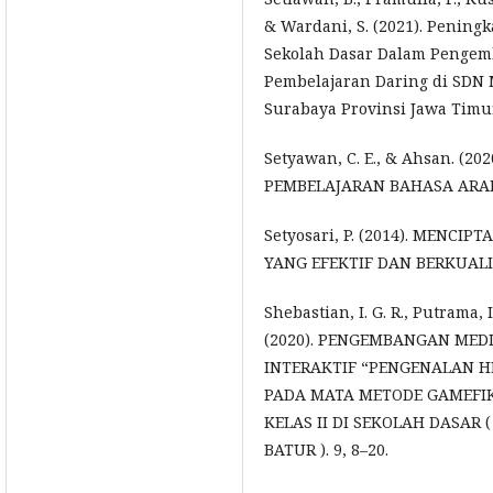
& Wardani, S. (2021). Penin
Sekolah Dasar Dalam Penge
Pembelajaran Daring di SDN M
Surabaya Provinsi Jawa Timur.
Setyawan, C. E., & Ahsan. (
PEMBELAJARAN BAHASA ARAB A
Setyosari, P. (2014). MENCI
YANG EFEKTIF DAN BERKUALITA
Shebastian, I. G. R., Putrama, I
(2020). PENGEMBANGAN MED
INTERAKTIF “PENGENALAN
PADA MATA METODE GAMEFI
KELAS II DI SEKOLAH DASAR (
BATUR ). 9, 8–20.