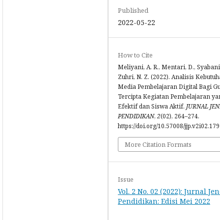
Published
2022-05-22
How to Cite
Meliyani, A. R., Mentari, D., Syabani,
Zuhri, N. Z. (2022). Analisis Kebutu
Media Pembelajaran Digital Bagi G
Tercipta Kegiatan Pembelajaran ya
Efektif dan Siswa Aktif.
JURNAL JE
PENDIDIKAN
,
2
(02), 264–274.
https://doi.org/10.57008/jjp.v2i02.179
More Citation Formats
Issue
Vol. 2 No. 02 (2022): Jurnal Je
Pendidikan: Edisi Mei 2022