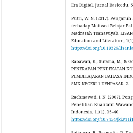
Era Digital. Jurnal Basicedu, 5
Putri, W. N. (2017). Pengaru
terhadap Motivasi Belajar Ba
Madrasah Tsanawiyah. LISANI
Education and Literature, 1(1)
https://doi.org/10.18326/lisani
Rabawati, K., Sutama, M., & Go
PENERAPAN PENDEKATAN KO
PEMBELAJARAN BAHASA INDO
SMK NEGERI 1 DENPASAR. 2.
Rachmawati, I. N. (2007). Pe
Penelitian Kualitatif: Wawan
Indonesia, 11(1), 35–40.
https://doi.org/10.7454/jki.v11i
Setiawan, B., Pramulia, P., Kus