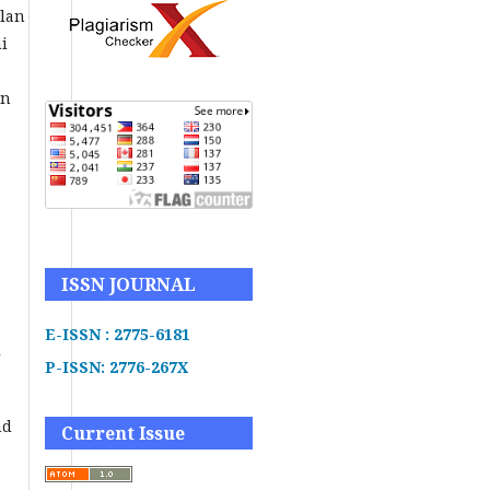
ilan
i
an
ISSN JOURNAL
E-ISSN : 2775-6181
l
P-ISSN: 2776-267X
nd
Current Issue