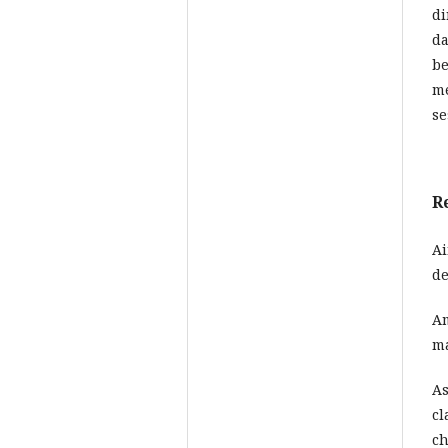
di
da
be
me
se
R
Ai
de
Am
ma
As
cl
ch