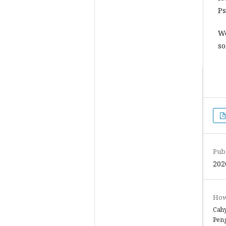
Ps
Wo
so
Pub
202
How 
Cahy
Pen