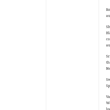
Ro
au
Sh
Bl
co
au
Sr
th
Ne
Sw
Sp
Va
Wa
lo