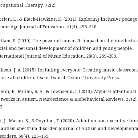
cupational Therapy, 72(2).
orian, L., & Black-Hawkins, K. (2011). Exploring inclusive pedago
mbridge Journal of Education, 41(4), 495–510.
llam, S. (2010). The power of music: Its impact on the intellectua
cial and personal development of children and young people.
ternational Journal of Music Education, 28(3), 269–289.
llison, J. A. (2015). Including everyone: Creating music classroo
ere all children learn. Oxford: Oxford University Press.
ehn, B., Müller, R. A., & Townsend, J. (2013). Atypical attentional
tworks in autism. Neuroscience & Biobehavioral Reviews, 37(2),
3.
i, J., Mason, S., & Poynton, T. (2020). Attention and executive fun
 autism spectrum disorder. Journal of Autism and Developmenta
sorders, 50(4), 123–135.