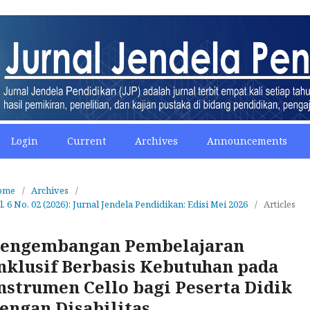
Login
Current
Archives
Announcements
ome
/
Archives
/
l. 6 No. 02 (2026): Jurnal Jendela Pendidikan: Edisi Mei 2026
/
Articles
engembangan Pembelajaran
nklusif Berbasis Kebutuhan pada
nstrumen Cello bagi Peserta Didik
engan Disabilitas