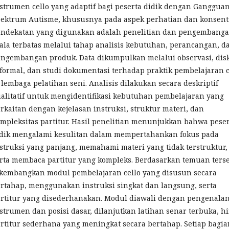
strumen cello yang adaptif bagi peserta didik dengan Ganggua
ektrum Autisme, khususnya pada aspek perhatian dan konsentr
ndekatan yang digunakan adalah penelitian dan pengembang
ala terbatas melalui tahap analisis kebutuhan, perancangan, d
ngembangan produk. Data dikumpulkan melalui observasi, dis
formal, dan studi dokumentasi terhadap praktik pembelajaran c
 lembaga pelatihan seni. Analisis dilakukan secara deskriptif
alitatif untuk mengidentifikasi kebutuhan pembelajaran yang
rkaitan dengan kejelasan instruksi, struktur materi, dan
mpleksitas partitur. Hasil penelitian menunjukkan bahwa pese
dik mengalami kesulitan dalam mempertahankan fokus pada
struksi yang panjang, memahami materi yang tidak terstruktur,
rta membaca partitur yang kompleks. Berdasarkan temuan ters
kembangkan modul pembelajaran cello yang disusun secara
rtahap, menggunakan instruksi singkat dan langsung, serta
rtitur yang disederhanakan. Modul diawali dengan pengenala
strumen dan posisi dasar, dilanjutkan latihan senar terbuka, h
rtitur sederhana yang meningkat secara bertahap. Setiap bagia