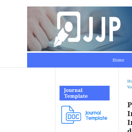
Home
H
Vo
Journal
Template
P
I
I
d