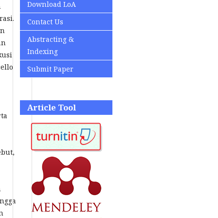
Download LoA
n
asi.
Contact Us
an
Abstracting &
an
Indexing
kusi
ello
Submit Paper
Article Tool
rta
ebut,
n
ingga
n