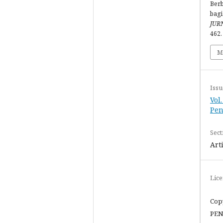
Berb
bagi
JUR
462.
M
Issu
Vol
Pen
Sect
Art
Lic
Cop
PEN