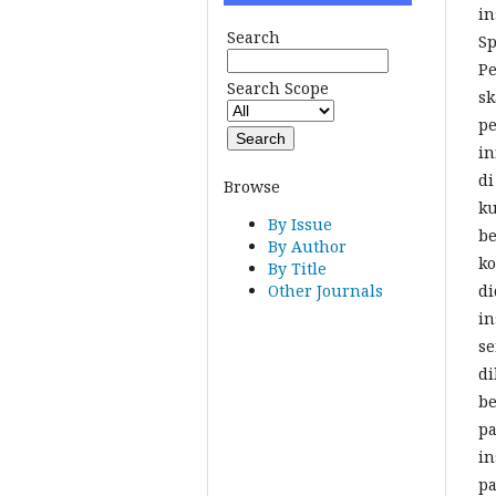
in
Search
Sp
Pe
Search Scope
sk
pe
in
di
Browse
ku
By Issue
be
By Author
ko
By Title
di
Other Journals
in
se
di
be
pa
in
pa