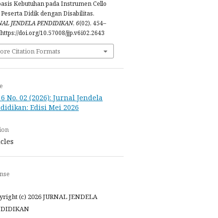
asis Kebutuhan pada Instrumen Cello
 Peserta Didik dengan Disabilitas.
NAL JENDELA PENDIDIKAN
,
6
(02), 454–
 https://doi.org/10.57008/jjp.v6i02.2643
ore Citation Formats
e
. 6 No. 02 (2026): Jurnal Jendela
didikan: Edisi Mei 2026
ion
icles
ense
yright (c) 2026 JURNAL JENDELA
DIDIKAN