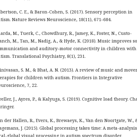
bertson, C. E., & Baron-Cohen, S. (2017). Sensory perception in
tism. Nature Reviews Neuroscience, 18(11), 671–684.
arda, M., Tuerk, C., Chowdhury, R., Jamey, K., Foster, N., Custo-
anch, M., Tan, M., Nadig, A., & Hyde, K. (2018). Music improves so
mmunication and auditory–motor connectivity in children with
tism. Translational Psychiatry, 8(1), 231.
inivasan, S. M., & Bhat, A. N. (2013). A review of music and mov
erapies for children with autism. Frontiers in Integrative
uroscience, 7, 22.
eller, J., Ayres, P., & Kalyuga, S. (2019). Cognitive load theory. Ch
ringer.
n der Hallen, R., Evers, K., Brewaeys, K., Van den Noortgate, W., 
gemans, J. (2015). Global processing takes time: A meta-analysi
cal-global visual processing in autism spectrum disorder.