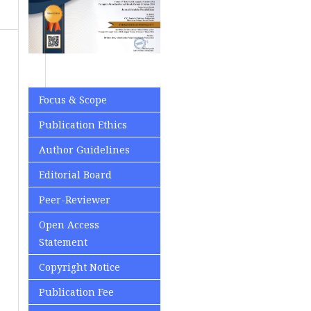
Focus & Scope
Publication Ethics
Author Guidelines
Editorial Board
Peer-Reviewer
Open Access
Statement
Copyright Notice
Publication Fee