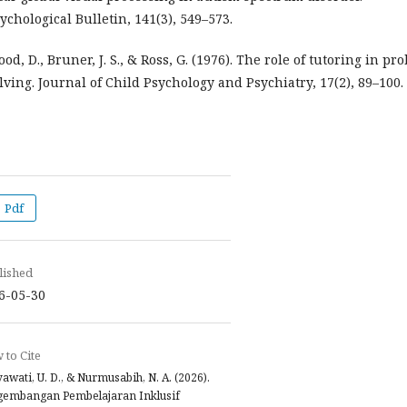
ychological Bulletin, 141(3), 549–573.
od, D., Bruner, J. S., & Ross, G. (1976). The role of tutoring in pr
lving. Journal of Child Psychology and Psychiatry, 17(2), 89–100.
Pdf
lished
6-05-30
to Cite
awati, U. D., & Nurmusabih, N. A. (2026).
gembangan Pembelajaran Inklusif