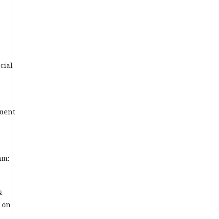
cial
ement
am:
&
s on