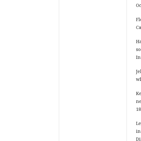
Oc
Fl
Ca
Ha
so
In
Je
wh
Ke
ne
18
Le
in
Di