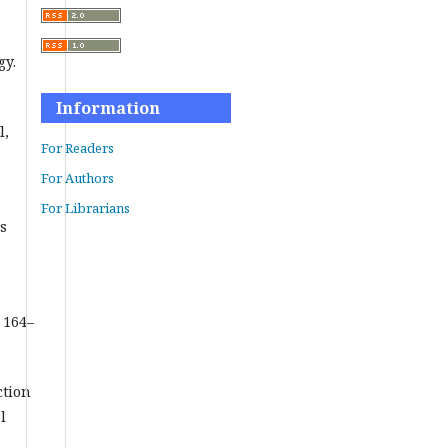
gy.
Information
l,
For Readers
For Authors
For Librarians
ms
 164–
ction
l