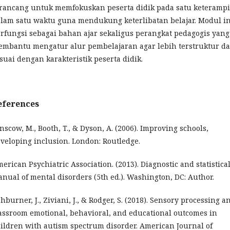
rancang untuk memfokuskan peserta didik pada satu keteramp
lam satu waktu guna mendukung keterlibatan belajar. Modul in
rfungsi sebagai bahan ajar sekaligus perangkat pedagogis yang
mbantu mengatur alur pembelajaran agar lebih terstruktur d
suai dengan karakteristik peserta didik.
eferences
nscow, M., Booth, T., & Dyson, A. (2006). Improving schools,
veloping inclusion. London: Routledge.
erican Psychiatric Association. (2013). Diagnostic and statistica
nual of mental disorders (5th ed.). Washington, DC: Author.
hburner, J., Ziviani, J., & Rodger, S. (2018). Sensory processing a
assroom emotional, behavioral, and educational outcomes in
ildren with autism spectrum disorder. American Journal of