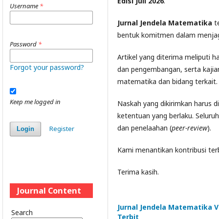
Edisi Juli 2026
.
Username
*
Jurnal Jendela Matematika
t
bentuk komitmen dalam menjaga k
Password
*
Artikel yang diterima meliputi has
Forgot your password?
dan pengembangan, serta kajian
matematika dan bidang terkait.
Keep me logged in
Naskah yang dikirimkan harus d
ketentuan yang berlaku. Seluruh 
dan penelaahan (
peer-review
).
Register
Login
Kami menantikan kontribusi terb
Terima kasih.
Journal Content
Jurnal Jendela Matematika Vo
Search
Terbit